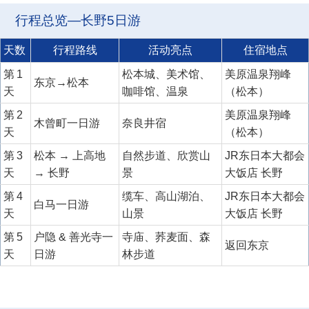
行程总览—长野5日游
天数
行程路线
活动亮点
住宿地点
第 1
松本城、美术馆、
美原温泉翔峰
东京→松本
天
咖啡馆、温泉
（松本）
第 2
美原温泉翔峰
木曾町一日游
奈良井宿
天
（松本）
第 3
松本 → 上高地
自然步道、欣赏山
JR东日本大都会
天
→ 长野
景
大饭店 长野
第 4
缆车、高山湖泊、
JR东日本大都会
白马一日游
天
山景
大饭店 长野
第 5
户隐 & 善光寺一
寺庙、荞麦面、森
返回东京
天
日游
林步道