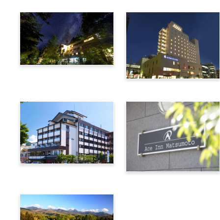
上高地绿明威斯顿酒店
阿尔匹克广场酒店
诹访别邸 朱白
松本艾斯酒店