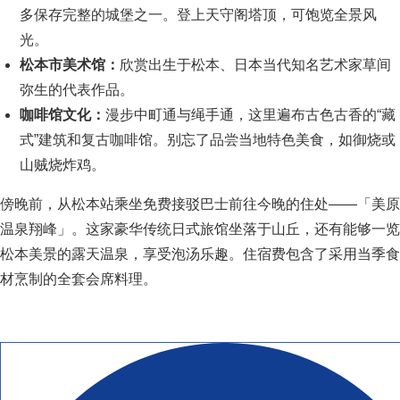
多保存完整的城堡之一。登上天守阁塔顶，可饱览全景风
光。
松本市美术馆：
欣赏出生于松本、日本当代知名艺术家草间
弥生的代表作品。
咖啡馆文化：
漫步中町通与绳手通，这里遍布古色古香的“藏
式”建筑和复古咖啡馆。别忘了品尝当地特色美食，如御烧或
山贼烧炸鸡。
傍晚前，从松本站乘坐免费接驳巴士前往今晚的住处——「美原
温泉翔峰」。这家豪华传统日式旅馆坐落于山丘，还有能够一览
松本美景的露天温泉，享受泡汤乐趣。住宿费包含了采用当季食
材烹制的全套会席料理。