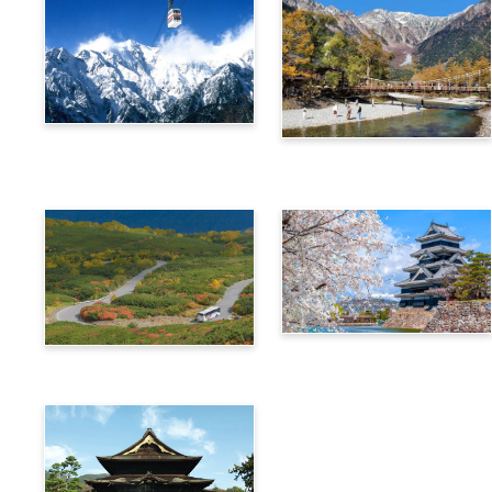
阿尔卑斯横断票 (新穗高高
阿尔卑斯横断票 (上高地路
空缆车路线)
线)
信州‧飞驒阿尔卑斯广域4日
阿尔卑斯横断票 (乘鞍路线)
周游券