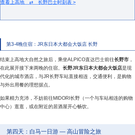
查看上高地 ⇄ 长野巴士时刻表 >
第3-4晚住宿：JR东日本大都会大饭店 长野
结束上高地大自然之旅后，乘坐ALPICO直达巴士前往
长野市
，
在此展开接下来两晚的住宿。
长野
JR
东日本大都会
大饭店
是现
代化的城市酒店，与
JR
长野车站直接相连，交通便利，是购物
与外出用餐的理想据点。
如果精力充沛，不妨前往
MIDORI
长野（一个与车站相连的购物
中心）逛逛，或在附近的居酒屋开心畅饮。
第四天：白马一日游 — 高山冒险之旅