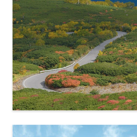
阿尔卑斯横断票 (乘鞍路线)