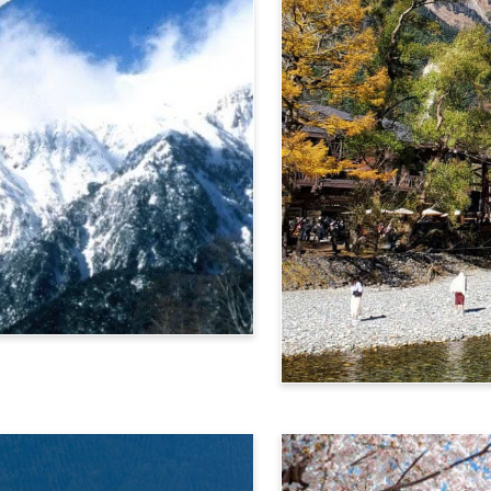
阿尔卑斯横断票 (上高地路