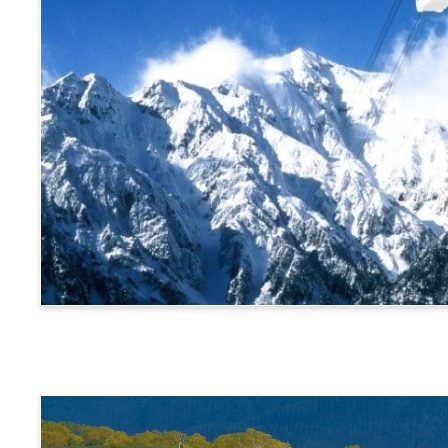
阿尔卑斯横断票 (新穗高高空缆车路线)