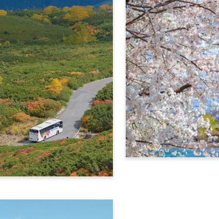
信州‧飞驒阿尔卑斯广域4