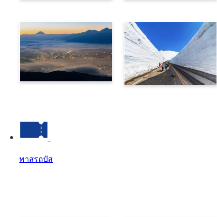
โนริคุระ
ทาคายาม่า
สุวะ
เส้นทางแอลป์ทาเตยามะคุ
โรเบะ
พาสรถบัส
พาสรถบัส
พาสรถบัส Top