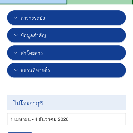
ตารางรถบัส
ข้อมูลสำคัญ
ค่าโดยสาร
สถานที่ขายตั๋ว
ไปโทะกากุชิ
1 เมษายน - 4 ธันวาคม 2026