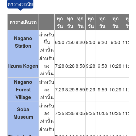
ตารางรถบัส
ทุก
ทุก
ทุก
ทุก
ทุก
ทุก
ทุก
ตารางเดินรถ
วัน
วัน
วัน
วัน
วัน
วัน
วัน
สำหรับ
Nagano
ขึ้น
6:50
7:50
8:20
8:50
9:20
9:50
11:00
Station
เท่านั้น
สำหรับ
Iizuna Kogen
ลง
7:28
8:28
8:58
9:28
9:58
10:28
11:38
เท่านั้น
Nagano
สำหรับ
Forest
ลง
7:29
8:29
8:59
9:29
9:59
10:29
11:39
Village
เท่านั้น
สำหรับ
Soba
ลง
7:35
8:35
9:05
9:35
10:05
10:35
11:45
Museum
เท่านั้น
สำหรับ