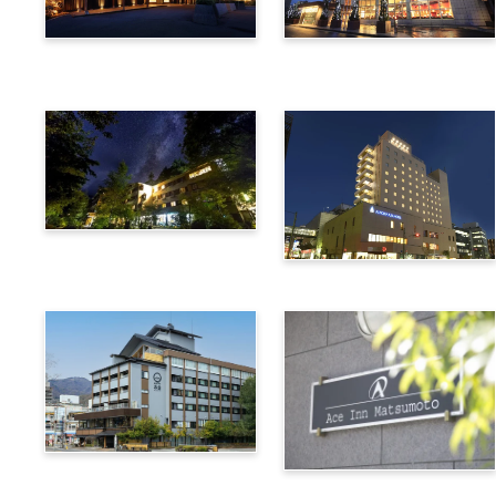
Utsukushigahra Onsen
Hotel Buena Vista
Shoho
Kamikochi Lemeiesta
Hotel
Alpico Plaza Hotel
Suwa Bettei SUHAKU
Ace Inn Matsumoto