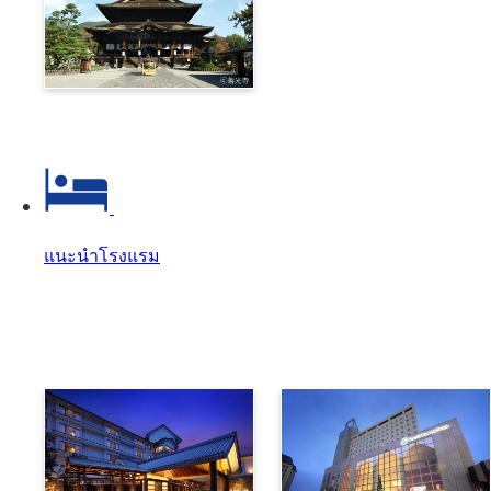
Zenkoji & Togakushi 1-
Day Ticket
แนะนำโรงแรม
แนะนำโรงแรม
แนะนำโรงแรม Top