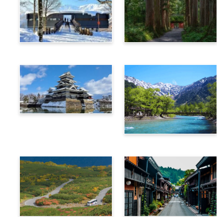
ฮาคุบะ
นากาโนะ
มัตสึโมโต้
คามิโคจิ