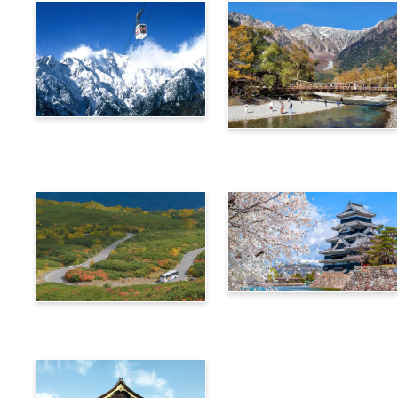
Alps Crossing Ticket
Alps Crossing Ticket
(Shin-Hotaka Ropeway
(Kamikochi Route)
Route)
4-Days Alps WIDE Free
Alps Crossing Ticket
Passport
(Norikura Route)