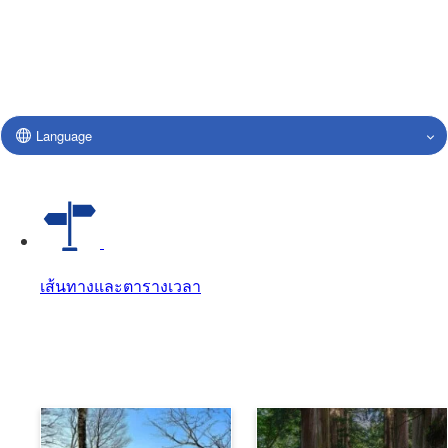
Language
เส้นทางและตารางเวลา
เส้นทางและตารางเวลา
เส้นทางและตารางเวลา Top