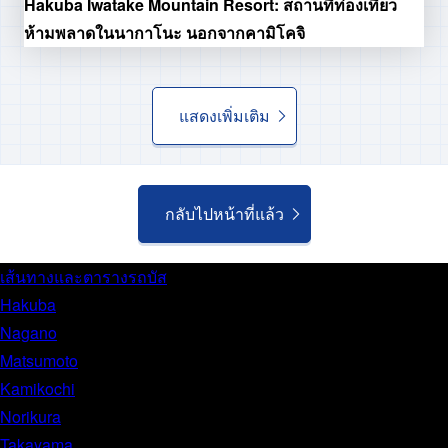
Hakuba Iwatake Mountain Resort: สถานที่ท่องเที่ยว
ห้ามพลาดในนากาโนะ นอกจากคามิโคจิ
แสดงเพิ่มเติม
กลับไปหน้าที่แล้ว
เส้นทางและตารางรถบัส
Hakuba
Nagano
Matsumoto
Kamikochi
Norikura
Takayama