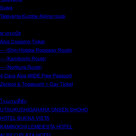
Suwa
Tateyama Kurobe Alpine route
พาสรถบัส
Alps Crossing Ticket
― (Shin-Hotaka Ropeway Route)
― (Kamikochi Route)
― (Norikura Route)
4-Days Alps WIDE Free Passport
Zenkoji & Togakushi 1-Day Ticket
โรงแรมที่พัก
UTSUKUSHIGAHARA ONSEN SHOHO
HOTEL BUENA VISTA
KAMIKOCHI LEMEIESTA HOTEL
ALPICO PLAZA HOTEL