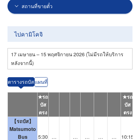
สถานที่ขายตั๋ว
ไปคามิโคจิ
17 เมษายน – 15 พฤศจิกายน 2026 (ไม่มีรถให้บริการ
หลังจากนี้)
ตารางรถบัส
แผนที่
★รถ
★รถ
บัส
บัส
ตรง
ตรง
【รถบัส】
Matsumoto
Bus
5:30
…
…
…
…
…
10:15