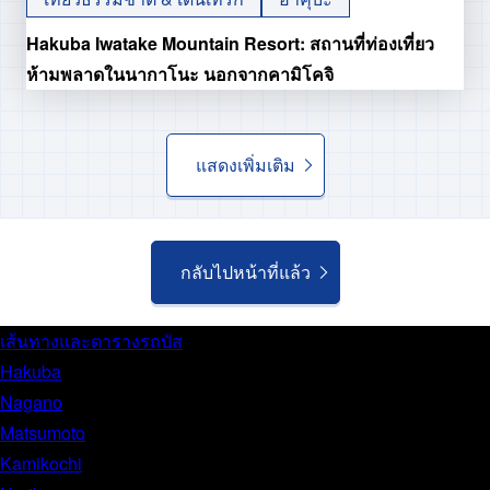
Hakuba Iwatake Mountain Resort: สถานที่ท่องเที่ยว
ห้ามพลาดในนากาโนะ นอกจากคามิโคจิ
แสดงเพิ่มเติม
กลับไปหน้าที่แล้ว
เส้นทางและตารางรถบัส
Hakuba
Nagano
Matsumoto
Kamikochi