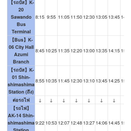
【รถบัส】K-
20
Sawando
8:15
9:55
11:05
11:50
12:30
13:05
13:45
14:3
Bus
Terminal
【Bus】K-
06 City Hall
8:45
10:25
11:35
12:20
13:00
13:35
14:15
15:0
Azumi
Branch
【รถบัส】K-
01 Shin-
8:55
10:35
11:45
12:30
13:10
13:45
14:25
15:1
shimashima
Station (ถึง)
ต่อรถไฟ
↓
↓
↓
↓
↓
↓
↓
↓
【รถไฟ】
AK-14 Shin-
shimashima
9:22
10:53
12:07
12:48
13:27
14:06
14:45
15:2
Station