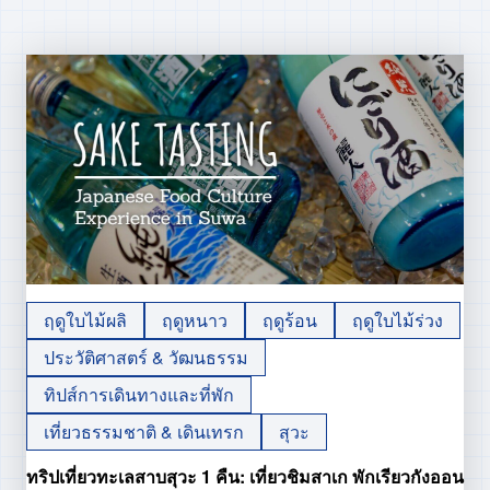
ฤดูใบไม้ผลิ
ฤดูหนาว
ฤดูร้อน
ฤดูใบไม้ร่วง
ประวัติศาสตร์ & วัฒนธรรม
ทิปส์การเดินทางและที่พัก
เที่ยวธรรมชาติ & เดินเทรก
สุวะ
ทริปเที่ยวทะเลสาบสุวะ 1 คืน: เที่ยวชิมสาเก พักเรียวกังออน