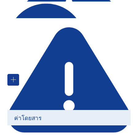
กระเป๋าสัมภาระ
สิ่งอำนวยความสะดวก
เดินทางไปคามิโคจิในฤดูหนาว (16 พ.ย. - 16 เม.ย.)
คำถามอื่นๆที่พบบ่อย
ข้อห้ามเกี่ยวกับการพกสเปรย์ไล่หมี
ค่าโดยสาร
**ไม่มีจำหน่ายตั๋วรถไปกลับ