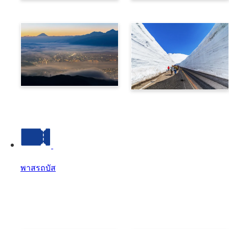
โนริคุระ
ทาคายาม่า
สุวะ
เส้นทางแอลป์ทาเตยามะคุ
โรเบะ
พาสรถบัส
พาสรถบัส
พาสรถบัส Top