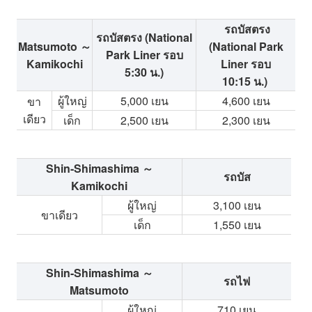
รถบัสตรง
รถบัสตรง (National
Matsumoto ～
(National Park
Park Liner รอบ
Kamikochi
Liner รอบ
5:30 น.)
10:15 น.)
ผู้ใหญ่
5,000 เยน
4,600 เยน
ขา
เดียว
เด็ก
2,500 เยน
2,300 เยน
Shin-Shimashima ～
รถบัส
Kamikochi
ผู้ใหญ่
3,100 เยน
ขาเดียว
เด็ก
1,550 เยน
Shin-Shimashima ～
รถไฟ
Matsumoto
ผู้ใหญ่
710 เยน