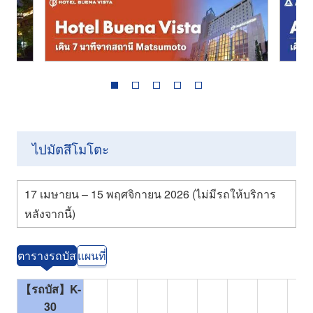
ไปมัตสึโมโตะ
17 เมษายน – 15 พฤศจิกายน 2026 (ไม่มีรถให้บริการ
หลังจากนี้)
ตารางรถบัส
แผนที่
【รถบัส】K-
30