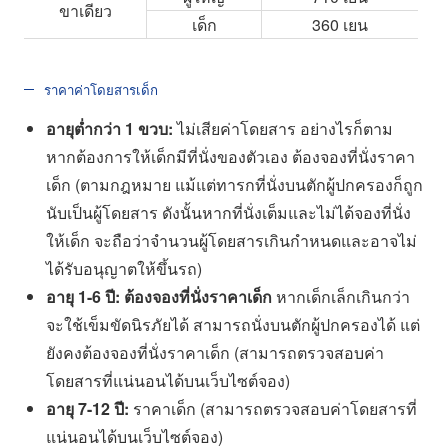
ขาเดียว
เด็ก
360 เยน
ราคาค่าโดยสารเด็ก
อายุต่ำกว่า 1 ขวบ:
ไม่เสียค่าโดยสาร อย่างไรก็ตาม
หากต้องการให้เด็กมีที่นั่งของตัวเอง ต้องจองที่นั่งราคา
เด็ก (ตามกฎหมาย แม้แต่ทารกที่นั่งบนตักผู้ปกครองก็ถูก
นับเป็นผู้โดยสาร ดังนั้นหากที่นั่งเต็มและไม่ได้จองที่นั่ง
ให้เด็ก จะถือว่าจำนวนผู้โดยสารเกินกำหนดและอาจไม่
ได้รับอนุญาตให้ขึ้นรถ)
อายุ 1-6 ปี:
ต้องจองที่นั่งราคาเด็ก
หากเด็กเล็กเกินกว่า
จะใช้เข็มขัดนิรภัยได้ สามารถนั่งบนตักผู้ปกครองได้ แต่
ยังคงต้องจองที่นั่งราคาเด็ก (สามารถตรวจสอบค่า
โดยสารที่แน่นอนได้บนเว็บไซต์จอง)
อายุ 7-12 ปี:
ราคาเด็ก (สามารถตรวจสอบค่าโดยสารที่
แน่นอนได้บนเว็บไซต์จอง)