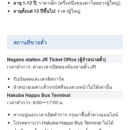
อายุ 1-12 ปี:
ราคาเด็ก (ครึ่งหนึ่งของค่าโดยสารผู้ใหญ่)
อายุตั้งแต่ 13 ปีขึ้นไป:
ราคาผู้ใหญ่
สถานที่ขายตั๋ว
Nagano station JR Ticket Office (ตู้จำหน่ายตั๋ว)
เวลาทำการ: ตามเวลาเปิดของห้องขายตั๋ว JR
รับเงินสดและเครดิตการ์ด
จำหน่ายเฉพาะตั๋วรถบัสที่จองล่วงหน้าไม่ได้เท่านั้น
Hakuba Happo Bus Terminal
เวลาทำการ: 8:00〜17:00 น.
หากอยู่นอกเวลาเปิดทำการ กรุณาซื้อตั๋วทางออนไลน์
โปรดทราบว่า Hakuba Happo Bus Terminal ไม่ได้