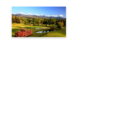
Tateshina Kogen Country
Club
บล็อกพาเที่ยว
แท็กซี่รับส่งไปฮาคุบะ
เช่ารถแท็กซี่
ข่าวและประกาศ
คำถามที่พบบ่อย
🚌 เช็คสถานะการเดินรถ