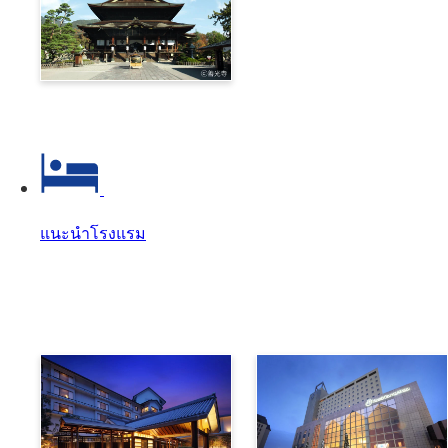
Zenkoji & Togakushi 1-
Day Ticket
แนะนำโรงแรม
แนะนำโรงแรม
แนะนำโรงแรม Top