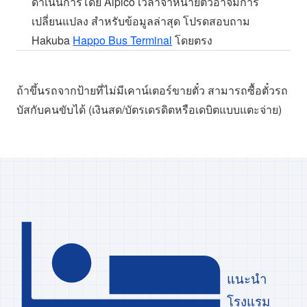
ดำเนินการโดย Alpico เวลาจำหน่ายตั๋วอาจมีการ
เปลี่ยนแปลง สำหรับข้อมูลล่าสุด โปรดสอบถาม
Hakuba
Happo Bus Terminal
โดยตรง
ถ้าขึ้นรถจากป้ายที่ไม่มีเคาน์เตอร์ขายตั๋ว สามารถซื้อตั๋วรถ
บัสกับคนขับได้ (เงินสด/บัตรเดรดิตหรือเดบิตแบบแตะจ่าย)
แนะนำ
โรงแรม