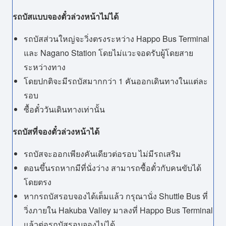
รถบัสแบบจองตั๋วล่วงหน้าไม่ได้
รถบัสส่วนใหญ่จะวิ่งตรงระหว่าง Happo Bus Terminal
และ Nagano Station โดยไม่แวะจอดรับผู้โดยสาย
ระหว่างทาง
โดยปกติจะมีรถบัสมากกว่า 1 คันออกเดินทางในแต่ละ
รอบ
ซื้อตั๋ววันเดินทางเท่านั้น
รถบัสที่จองตั๋วล่วงหน้าได้
รถบัสจะออกเพียงคันเดียวต่อรอบ ไม่มีรถเสริม
ตอนขึ้นรถหากมีที่นั่งว่าง สามารถซื้อตั๋วกับคนขับได้
โดยตรง
หากรถบัสรอบจองได้เต็มแล้ว กรุณานั่ง Shuttle Bus ที่
วิ่งภายใน Hakuba Valley มาลงที่ Happo Bus Terminal
แล้วต่อรถบัสรอบจองไม่ได้