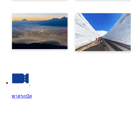
โนริคุระ
ทาคายาม่า
สุวะ
เส้นทางแอลป์ทาเตยามะคุ
โรเบะ
พาสรถบัส
พาสรถบัส
พาสรถบัส Top