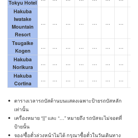
Tokyu Hotel
Hakuba
Iwatake
…
…
…
…
…
…
…
…
Mountain
Resort
Tsugaike
…
…
…
…
…
…
…
…
Kogen
Hakuba
…
…
…
…
…
…
…
…
Norikura
Hakuba
…
…
…
…
…
…
…
…
Cortina
ตารางเวลารถบัสด้านบนแสดงเฉพาะป้ายรถบัสหลัก
เท่านั้น
เครื่องหมาย “||” และ “…” หมายถึง รถบัสจะไม่จอดที่
ป้ายนั้น
จอง/ซื้อตั๋วล่วงหน้าไม่ได้ กรุณาซื้อตั๋วในวันเดินทาง