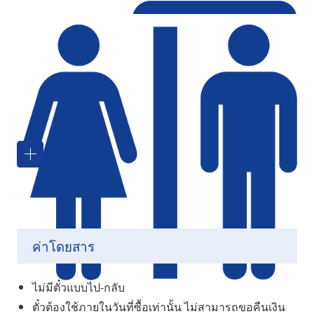
กระเป๋าสัมภาระ
อัพเดตตารางรถบัส
ต่อรถไฟ-รถบัส
ป้ายรถบัส
สิ่งอำนวยความสะดวก
ค่าโดยสาร
ไม่มีตั๋วแบบไป-กลับ
ตั๋วต้องใช้ภายในวันที่ซื้อเท่านั้น ไม่สามารถขอคืนเงิน