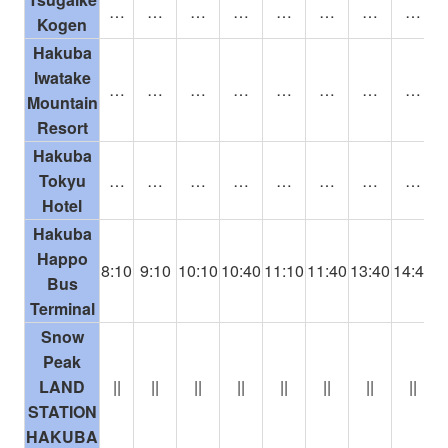
…
…
…
…
…
…
…
…
Kogen
Hakuba
Iwatake
…
…
…
…
…
…
…
…
Mountain
Resort
Hakuba
Tokyu
…
…
…
…
…
…
…
…
Hotel
Hakuba
Happo
8:10
9:10
10:10
10:40
11:10
11:40
13:40
14:40
1
Bus
Terminal
Snow
Peak
LAND
||
||
||
||
||
||
||
||
STATION
HAKUBA