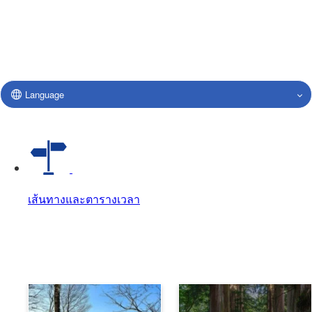
Language
เส้นทางและตารางเวลา
เส้นทางและตารางเวลา
เส้นทางและตารางเวลา Top