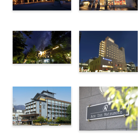
Utsukushigahra Onsen
Hotel Buena Vista
Shoho
Kamikochi Lemeiesta
Hotel
Alpico Plaza Hotel
Suwa Bettei SUHAKU
Ace Inn Matsumoto