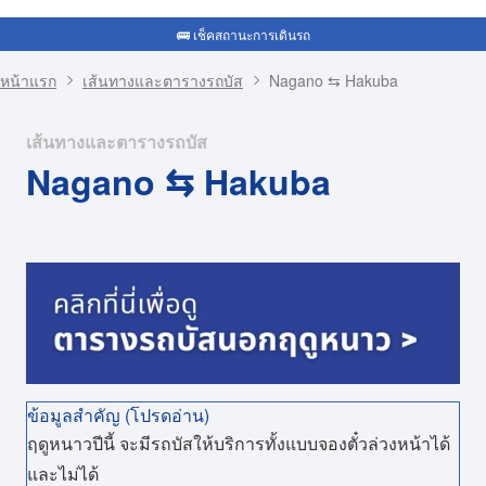
🚌 เช็คสถานะการเดินรถ
หน้าแรก
เส้นทางและตารางรถบัส
Nagano ⇆ Hakuba
เส้นทางและตารางรถบัส
Nagano ⇆ Hakuba
ข้อมูลสำคัญ (โปรดอ่าน)
ฤดูหนาวปีนี้ จะมีรถบัสให้บริการทั้งแบบจองตั๋วล่วงหน้าได้
และไม่ได้