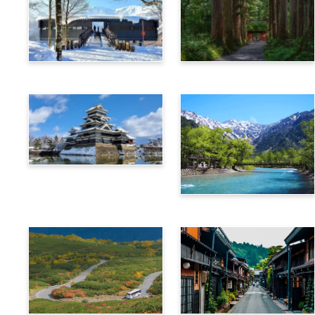
ฮาคุบะ
นากาโนะ
มัตสึโมโต้
คามิโคจิ