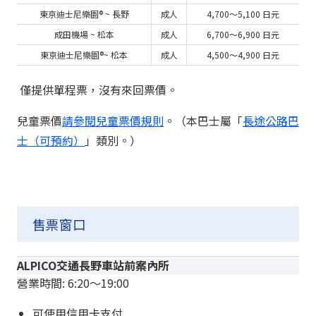
東京迪士尼樂園® ~ 長野
成人
4,700〜5,100 日元
成田機場 ~ 松本
成人
6,700〜6,900 日元
東京迪士尼樂園®~ 松本
成人
4,500〜4,900 日元
僅提供單程票，沒有來回票價。
兒童票價
請參閱兒童票價規則
。
（本巴士屬「
長途公路巴
士（可預約）
」類別。）
售票窗口
ALPICO交通長野車站前案內所
營業時間: 6:20〜19:00
可使用信用卡支付