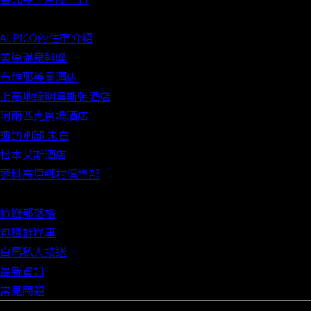
ALPICO的住宿介紹
美原温泉翔峰
布維那美景酒店
上高地綠明韋斯頓酒店
阿爾匹克廣場酒店
諏訪別邸 朱白
松本艾斯酒店
蓼科高原鄉村俱樂部
旅遊部落格
包租計程車
白馬私人接送
最新資訊
常見問題