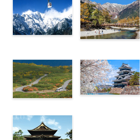
阿爾卑斯橫斷票 (新穗高高
阿爾卑斯橫斷票 (上高地路
空纜車路線)
線)
信州‧飛驒阿爾卑斯廣域4
阿爾卑斯橫斷票 (乘鞍路線)
天周遊券