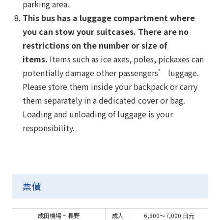
parking area.
This bus has a luggage compartment where
you can stow your suitcases. There are no
restrictions on the number or size of
items.
Items such as ice axes, poles, pickaxes can
potentially damage other passengers’ luggage.
Please store them inside your backpack or carry
them separately in a dedicated cover or bag.
Loading and unloading of luggage is your
responsibility.
票價
成田機場 ~ 長野
成人
6,800〜7,000 日元