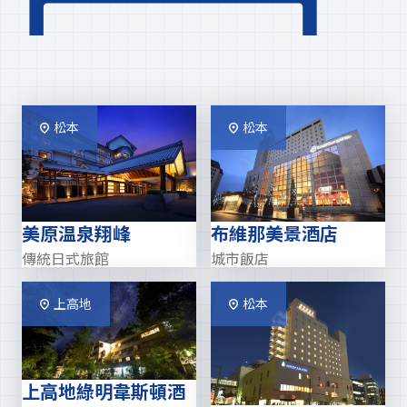
松本
松本
美原温泉翔峰
布維那美景酒店
傳統日式旅館
城市飯店
上高地
松本
上高地綠明韋斯頓酒