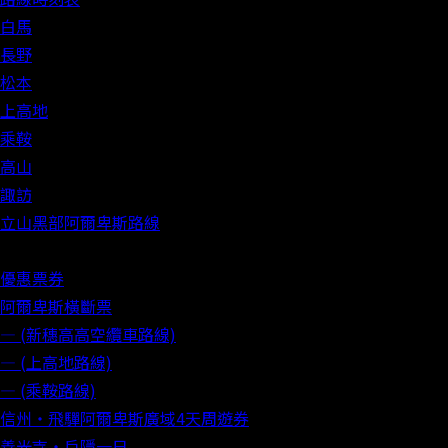
白馬
長野
松本
上高地
乘鞍
高山
諏訪
立山黑部阿爾卑斯路線
優惠票券
阿爾卑斯橫斷票
― (新穗高高空纜車路線)
― (上高地路線)
― (乘鞍路線)
信州‧飛驒阿爾卑斯廣域4天周遊券
善光寺‧戶隱一日