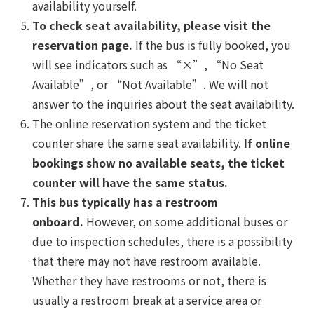
availability yourself.
To check seat availability, please visit the
reservation page.
If the bus is fully booked, you
will see indicators such as “×”, “No Seat
Available”, or “Not Available”. We will not
answer to the inquiries about the seat availability.
The online reservation system and the ticket
counter share the same seat availability.
If online
bookings show no available seats, the ticket
counter will have the same status.
This bus typically has a restroom
onboard.
However, on some additional buses or
due to inspection schedules, there is a possibility
that there may not have restroom available.
Whether they have restrooms or not, there is
usually a restroom break at a service area or