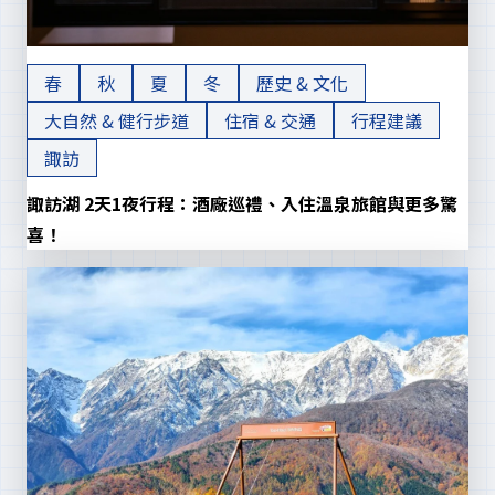
春
秋
夏
冬
歷史 & 文化
大自然 & 健行步道
住宿 & 交通
行程建議
諏訪
諏訪湖 2天1夜行程：酒廠巡禮、入住溫泉旅館與更多驚
喜！