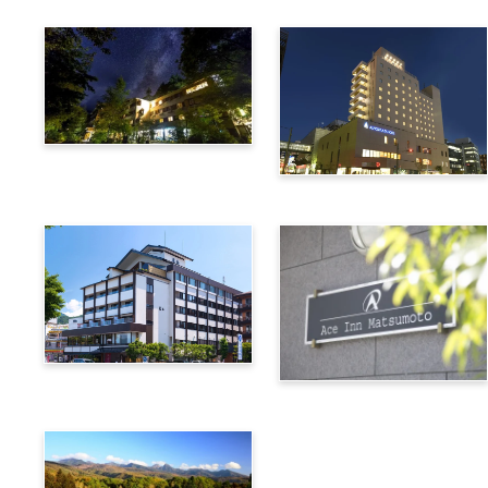
上高地綠明韋斯頓酒店
阿爾匹克廣場酒店
諏訪別邸 朱白
松本艾斯酒店