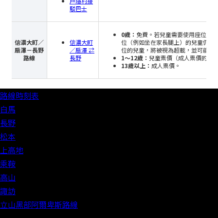
戶隱村接
駁巴士
0歲：
免費。若兒童需要使用座位，請
信濃大町／
信濃大町
位（例如坐在家長腿上）的兒童仍計
扇澤－長野
／扇澤 ⇄
位的兒童，將被視為超載，並可能導
路線
長野
1～12歲：
兒童票價（成人票價的半
13歲以上：
成人票價。
路線時刻表
白馬
長野
松本
上高地
乘鞍
高山
諏訪
立山黑部阿爾卑斯路線