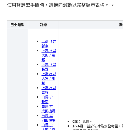
使用智慧型手機時，請橫向滑動以完整顯示表格。→
巴士類型
路線
票價規
上高地 ⇄
新宿
上高地 ⇄
大阪 / 京
都
上高地 ⇄
長野
上高地 ⇄
大宮 / 川
越
上高地 ⇄
澀谷
白馬 ⇄
新宿
白馬 ⇄
成田機場
白馬 ⇄
羽田機場
0歲：
免費。
白馬 ⇄
1～6歲：
基於法律及安全考量，建議
大阪 / 京