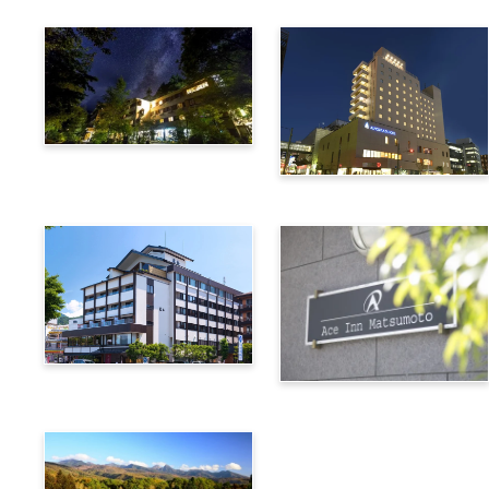
上高地綠明韋斯頓酒店
阿爾匹克廣場酒店
諏訪別邸 朱白
松本艾斯酒店