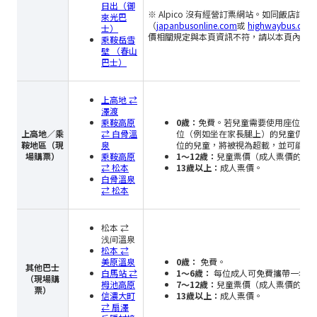
日出（御
※ Alpico 沒有經營訂票網站。如同飯店
來光巴
（
japanbusonline.com
或
highwaybus.com
士）
價相關規定與本頁資訊不符，請以本頁內容
乘鞍岳雪
壁 （春山
巴士）
上高地 ⇄
澤渡
乘鞍高原
0歲：
免費。若兒童需要使用座位，請
上高地／乘
⇄ 白骨溫
位（例如坐在家長腿上）的兒童仍計
鞍地區（現
泉
位的兒童，將被視為超載，並可能導
場購票）
乘鞍高原
1～12歲：
兒童票價（成人票價的半
⇄ 松本
13歲以上：
成人票價。
白骨溫泉
⇄ 松本
松本 ⇄
浅间溫泉
松本 ⇄
美原溫泉
0歲：
免費。
其他巴士
白馬站 ⇄
1～6歲：
每位成人可免費攜帶一名兒
（現場購
栂池高原
7～12歲：
兒童票價（成人票價的半
票）
信濃大町
13歲以上：
成人票價。
⇄ 扇澤