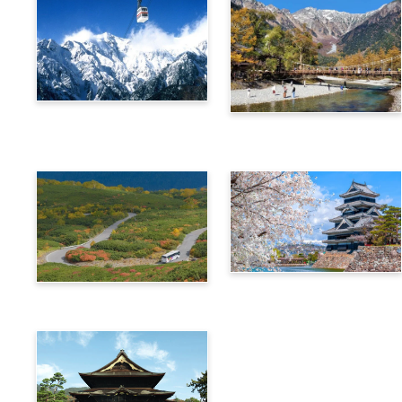
阿爾卑斯橫斷票 (新穗高高
阿爾卑斯橫斷票 (上高地路
空纜車路線)
線)
信州‧飛驒阿爾卑斯廣域4
阿爾卑斯橫斷票 (乘鞍路線)
天周遊券