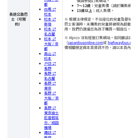
價請參閱訂票網站。
都
7～12歲：
兒童票價（請於購票網站
白馬 ⇄
13歲以上：
成人票價。
長途公路巴
松本
士（可預
松本 ⇄
※ 根據法律規定，不佔座位的兒童及嬰兒（
約）
新宿
巴士客滿時，未購票的兒童將被視為超載，
松本 ⇄
用，我們仍建議您為孩子購買一個座位。
名古屋
※ Alpico 沒有經營訂票網站。如同飯店
松本 ⇄
（
japanbusonline.com
或
highwaybus.com
大阪 / 京
價相關規定與本頁資訊不符，請以本頁內容
都
高山 ⇄
松本
戸隠 ⇄
長野
長野 ⇄
名古屋
長野 ⇄
東京
長野 ⇄
大阪／京
都
長野 ⇄
東京迪士
尼度假區
Ⓡ／成田
機場
諏訪 ⇄
新宿