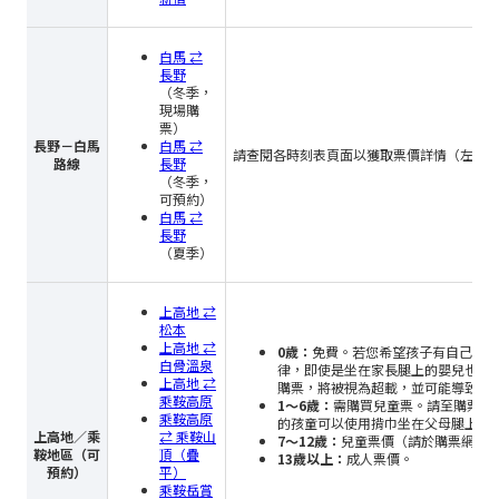
白馬 ⇄
長野
（冬季，
現場購
票）
長野－白馬
白馬 ⇄
請查閱各時刻表頁面以獲取票價詳情（左側
路線
長野
（冬季，
可預約）
白馬 ⇄
長野
（夏季）
上高地 ⇄
松本
上高地 ⇄
0歲：
免費。若您希望孩子有自己的座
白骨溫泉
律，即使是坐在家長腿上的嬰兒也計
上高地 ⇄
購票，將被視為超載，並可能導致無
乘鞍高原
1～6歲：
需購買兒童票。請至購票網
乘鞍高原
的孩童可以使用揹巾坐在父母腿上，
上高地／乘
⇄ 乘鞍山
7～12歲：
兒童票價（請於購票網站
鞍地區（可
頂（疊
13歲以上：
成人票價。
預約）
平）
乘鞍岳賞