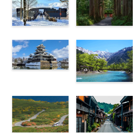
白馬
長野
松本
上高地