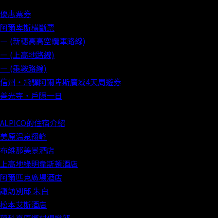
優惠票券
阿爾卑斯橫斷票
― (新穗高高空纜車路線)
― (上高地路線)
― (乘鞍路線)
信州‧飛驒阿爾卑斯廣域4天周遊券
善光寺‧戶隱一日
ALPICO的住宿介紹
美原温泉翔峰
布維那美景酒店
上高地綠明韋斯頓酒店
阿爾匹克廣場酒店
諏訪別邸 朱白
松本艾斯酒店