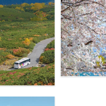
信州‧飞驒阿尔卑斯广域4