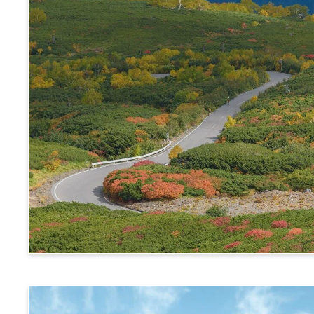
阿尔卑斯横断票 (乘鞍路线)