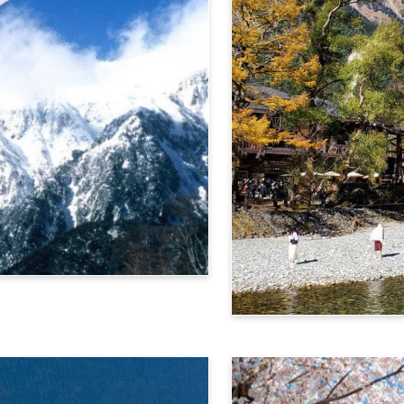
阿尔卑斯横断票 (上高地路