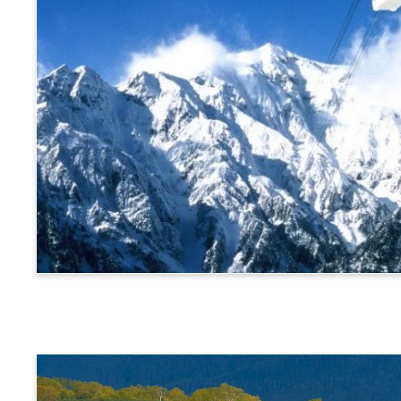
阿尔卑斯横断票 (新穗高高空缆车路线)