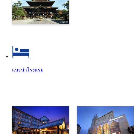
Zenkoji & Togakushi 1-
Day Ticket
แนะนำโรงแรม
แนะนำโรงแรม
แนะนำโรงแรม Top