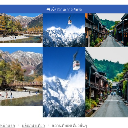
🚌 เช็คสถานะการเดินรถ
หน้าแรก
บล็อกพาเที่ยว
สถานที่ท่องเที่ยวอื่นๆ