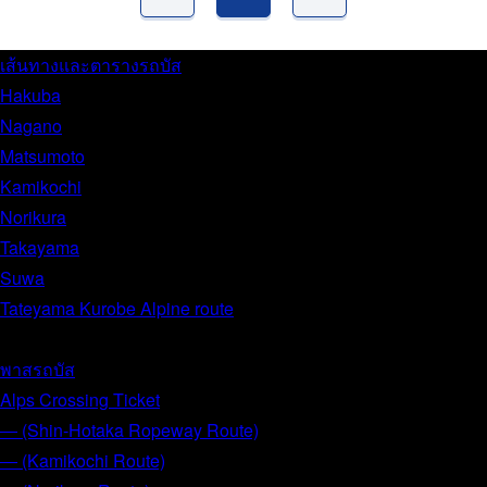
เส้นทางและตารางรถบัส
Hakuba
Nagano
Matsumoto
Kamikochi
Norikura
Takayama
Suwa
Tateyama Kurobe Alpine route
พาสรถบัส
Alps Crossing Ticket
― (Shin-Hotaka Ropeway Route)
― (Kamikochi Route)