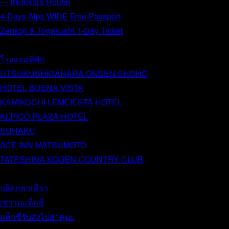
― (Norikura Route)
4-Days Alps WIDE Free Passport
Zenkoji & Togakushi 1-Day Ticket
โรงแรมที่พัก
UTSUKUSHIGAHARA ONSEN SHOHO
HOTEL BUENA VISTA
KAMIKOCHI LEMEIESTA HOTEL
ALPICO PLAZA HOTEL
SUHAKU
ACE INN MATSUMOTO
TATESHINA KOGEN COUNTRY CLUB
บล็อกพาเที่ยว
เช่ารถแท็กซี่
แท็กซี่รับส่งไปฮาคุบะ