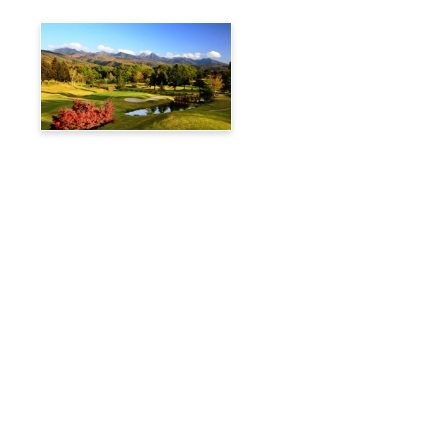
Tateshina Kogen Country
Club
บล็อกพาเที่ยว
แท็กซี่รับส่งไปฮาคุบะ
เช่ารถแท็กซี่
ข่าวและประกาศ
คำถามที่พบบ่อย
🚌 เช็คสถานะการเดินรถ