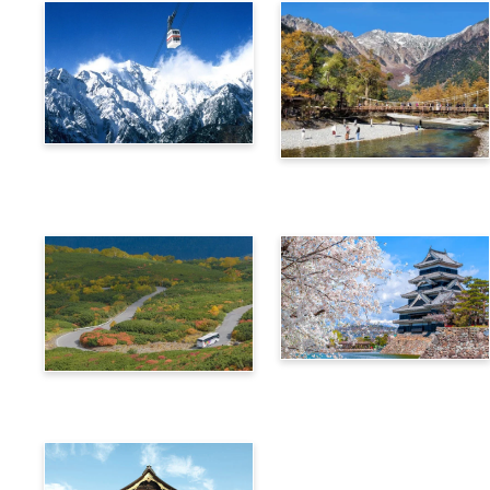
Alps Crossing Ticket
Alps Crossing Ticket
(Shin-Hotaka Ropeway
(Kamikochi Route)
Route)
4-Days Alps WIDE Free
Alps Crossing Ticket
Passport
(Norikura Route)