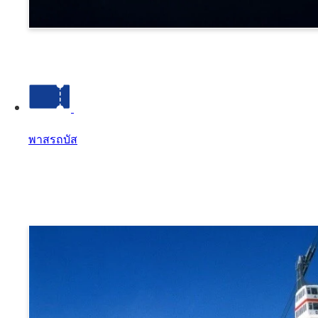
สุวะ
พาสรถบัส
พาสรถบัส
พาสรถบัส Top