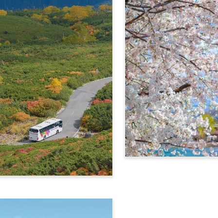
4-Days Alps WIDE Free Pa