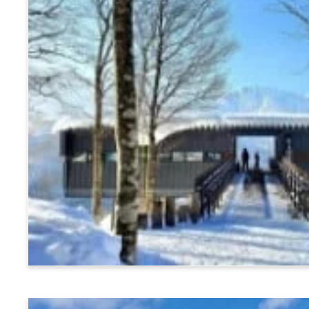
ฮาคุบะ