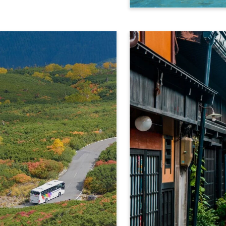
คามิโคจิ