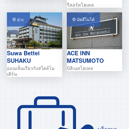
รีสอร์ทโฮเทล
สุวะ
มัตสึโมโต้
Suwa Bettei
ACE INN
SUHAKU
MATSUMOTO
ออนเซ็นเรียวกังสไตล์โม
บิสิเนสโฮเทล
เดิร์น
บล็อกพา