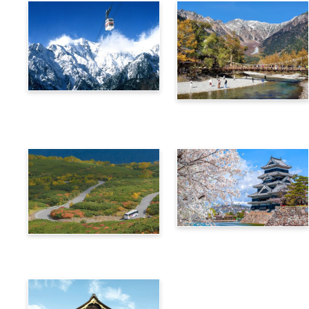
Alps Crossing Ticket
Alps Crossing Ticket
(Shin-Hotaka Ropeway
(Kamikochi Route)
Route)
4-Days Alps WIDE Free
Alps Crossing Ticket
Passport
(Norikura Route)