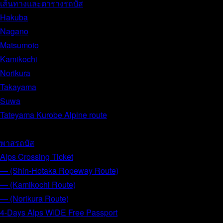
เส้นทางและตารางรถบัส
Hakuba
Nagano
Matsumoto
Kamikochi
Norikura
Takayama
Suwa
Tateyama Kurobe Alpine route
พาสรถบัส
Alps Crossing Ticket
― (Shin-Hotaka Ropeway Route)
― (Kamikochi Route)
― (Norikura Route)
4-Days Alps WIDE Free Passport