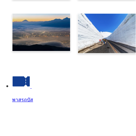
โนริคุระ
ทาคายาม่า
สุวะ
เส้นทางแอลป์ทาเตยามะคุ
โรเบะ
พาสรถบัส
พาสรถบัส
พาสรถบัส Top