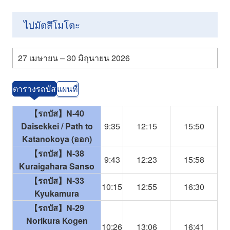
ไปมัตสึโมโตะ
27 เมษายน – 30 มิถุนายน 2026
ตารางรถบัส
แผนที่
【รถบัส】N-40
Daisekkei / Path to
9:35
12:15
15:50
Katanokoya (ออก)
【รถบัส】N-38
9:43
12:23
15:58
Kuraigahara Sanso
【รถบัส】N-33
10:15
12:55
16:30
Kyukamura
【รถบัส】N-29
Norikura Kogen
10:26
13:06
16:41