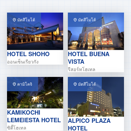
มัตสึโมโต้
มัตสึโมโต้
HOTEL SHOHO
HOTEL BUENA
VISTA
ออนเซ็นเรียวกัง
รีสอร์ทโฮเทล
คามิโคจิ
มัตสึโมโต้
KAMIKOCHI
LEMEIESTA HOTEL
ALPICO PLAZA
HOTEL
ซิตี้โฮเทล