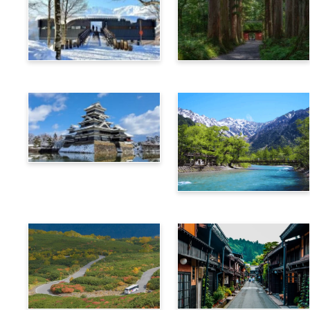
ฮาคุบะ
นากาโนะ
มัตสึโมโต้
คามิโคจิ