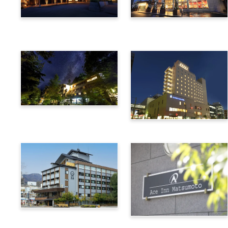
Utsukushigahra Onsen
Hotel Buena Vista
Shoho
Kamikochi Lemeiesta
Hotel
Alpico Plaza Hotel
Suwa Bettei SUHAKU
Ace Inn Matsumoto