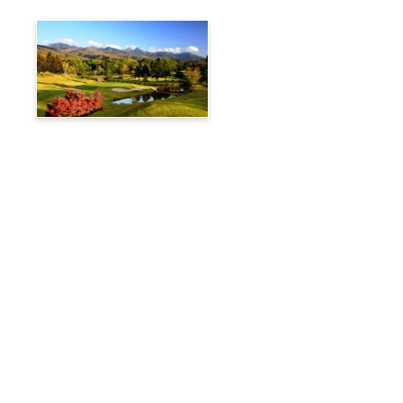
Tateshina Kogen Country
Club
บล็อกพาเที่ยว
แท็กซี่รับส่งไปฮาคุบะ
เช่ารถแท็กซี่
ข่าวและประกาศ
คำถามที่พบบ่อย
🚌 เช็คสถานะการเดินรถ