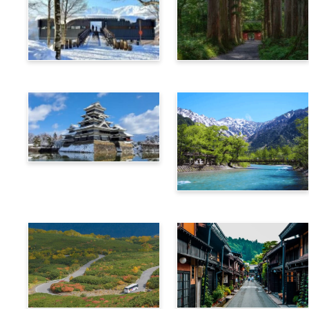
ฮาคุบะ
นากาโนะ
มัตสึโมโต้
คามิโคจิ