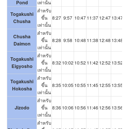
Pond
เท่านั้น
สำหรับ
Togakushi
ขึ้น
8:27
9:57
10:47
11:37
12:47
13:47
14
Chusha
เท่านั้น
สำหรับ
Chusha
ขึ้น
8:28
9:58
10:48
11:38
12:48
13:48
14
Daimon
เท่านั้น
สำหรับ
Togakushi
ขึ้น
8:32
10:02
10:52
11:42
12:52
13:52
14
Eigyosho
เท่านั้น
สำหรับ
Togakushi
ขึ้น
8:35
10:05
10:55
11:45
12:55
13:55
14
Hokosha
เท่านั้น
สำหรับ
Jizodo
ขึ้น
8:36
10:06
10:56
11:46
12:56
13:56
14
เท่านั้น
สำหรับ