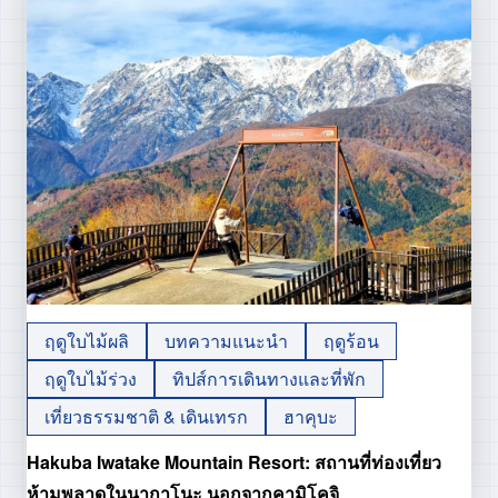
ฤดูใบไม้ผลิ
บทความแนะนำ
ฤดูร้อน
ฤดูใบไม้ร่วง
ทิปส์การเดินทางและที่พัก
เที่ยวธรรมชาติ & เดินเทรก
ฮาคุบะ
Hakuba Iwatake Mountain Resort: สถานที่ท่องเที่ยว
ห้ามพลาดในนากาโนะ นอกจากคามิโคจิ