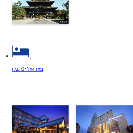
Zenkoji & Togakushi 1-
Day Ticket
แนะนำโรงแรม
แนะนำโรงแรม
แนะนำโรงแรม Top