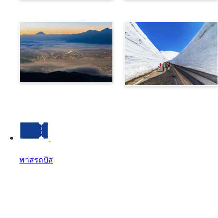
โนริคุระ
ทาคายาม่า
สุวะ
เส้นทางแอลป์ทาเตยามะคุ
โรเบะ
พาสรถบัส
พาสรถบัส
พาสรถบัส Top