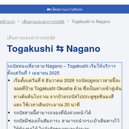
🚌 เช็คสถานะการเดินรถ
หน้าแรก
เส้นทางและตารางรถบัส
Togakushi ⇆ Nagano
เส้นทางและตารางรถบัส
Togakushi ⇆ Nagano
รถบัสท่องเที่ยวสาย Nagano – Togakushi เริ่มให้บริการ
ตั้งแต่วันที่ 1 เมษายน 2025
เริ่มตั้งแต่วันที่ 6 ธันวาคม 2026
รถบัสฤดูหนาวสายนี้จะ
จอดที่ป้าย Togakushi Okusha ด้วย ซึ่งเป็นทางเข้าสู่เส้น
ทางต้นส้นโบราณ จากป้ายรถบัสไปประตูซุยชินมงสี
แดง ใช้เวลาเดินประมาณ 20 นาที
รถบัสสายนี้สามารถจองที่นั่งล่วงหน้าได้
รถบัสมีช่องเก็บสัมภาระ สามารถนำกระเป๋าเดินทางไว้
ใต้ท้องรถได้ ไม่จำกัดขนาดและจำนวน