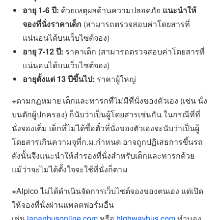
อายุ 1-6 ปี:
ด้วยเหตุผลด้านความปลอดภัย
แนะนำให้
จองที่นั่งราคาเด็ก
(สามารถตรวจสอบค่าโดยสารที่
แน่นอนได้บนเว็บไซต์จอง)
อายุ 7-12 ปี:
ราคาเด็ก (สามารถตรวจสอบค่าโดยสารที่
แน่นอนได้บนเว็บไซต์จอง)
อายุตั้งแต่ 13 ปีขึ้นไป:
ราคาผู้ใหญ่
※ตามกฎหมาย เด็กและทารกที่ไม่มีที่นั่งของตัวเอง (เช่น นั่ง
บนตักผู้ปกครอง) ก็นับว่าเป็นผู้โดยสารเช่นกัน ในกรณีที่ที่
นั่งจองเต็ม เด็กที่ไม่ได้ซื้อตั๋วที่นั่งของตัวเองจะนับว่าเป็นผู้
โดยสารเกินความจุที่ก.ม.กำหนด อาจถูกปฏิเสธการขึ้นรถ
ดังนั้นจึงแนะนำให้สำรองที่นั่งสำหรับเด็กและทารกด้วย
แม้ว่าจะไม่ได้ตั้งใจจะใช้ที่นั่งก็ตาม
※Alpico ไม่ได้ดำเนินจัดการเว็บไซต์จองของตนเอง แต่เปิด
ให้จองที่นั่งผ่านแพลตฟอร์มอื่น
เช่น
japanbusonline.com
หรือ
highwaybus.com
ทำนอง