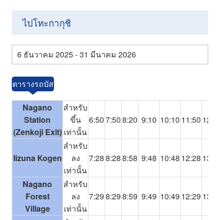
ไปโทะกากุชิ
6 ธันวาคม 2025 - 31 มีนาคม 2026
ตารางรถบัส
Nagano
สำหรับ
Station
ขึ้น
6:50
7:50
8:20
9:10
10:10
11:50
12:5
(Zenkoji Exit)
เท่านั้น
สำหรับ
Iizuna Kogen
ลง
7:28
8:28
8:58
9:48
10:48
12:28
13:2
เท่านั้น
Nagano
สำหรับ
Forest
ลง
7:29
8:29
8:59
9:49
10:49
12:29
13:2
Village
เท่านั้น