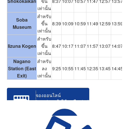
Shokokaikan
ขึ้น
8:37
10:07
10:57
11:47
12:57
13:57
14
เท่านั้น
สำหรับ
Soba
ขึ้น
8:39
10:09
10:59
11:49
12:59
13:59
14
Museum
เท่านั้น
สำหรับ
Iizuna Kogen
ขึ้น
8:47
10:17
11:07
11:57
13:07
14:07
15
เท่านั้น
Nagano
สำหรับ
Station (East
ลง
9:25
10:55
11:45
12:35
13:45
14:45
15
Exit)
เท่านั้น
จองออนไลน์
(จองล่วงหน้าได้ 1 เดือน)