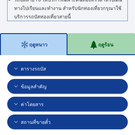
ทางไปเรียนและทำงาน สำหรับนักท่องเที่ยวกรุณาใช้
บริการรถบัสท่องเที่ยวสายนี้
ฤดูหนาว
ฤดูร้อน
ตารางรถบัส
ข้อมูลสำคัญ
ค่าโดยสาร
สถานที่ขายตั๋ว