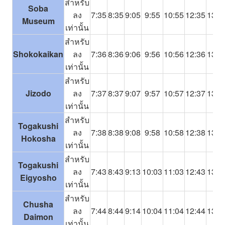
สำหรับ
Soba
ลง
7:35
8:35
9:05
9:55
10:55
12:35
13:3
Museum
เท่านั้น
สำหรับ
Shokokaikan
ลง
7:36
8:36
9:06
9:56
10:56
12:36
13:3
เท่านั้น
สำหรับ
Jizodo
ลง
7:37
8:37
9:07
9:57
10:57
12:37
13:3
เท่านั้น
สำหรับ
Togakushi
ลง
7:38
8:38
9:08
9:58
10:58
12:38
13:3
Hokosha
เท่านั้น
สำหรับ
Togakushi
ลง
7:43
8:43
9:13
10:03
11:03
12:43
13:4
Eigyosho
เท่านั้น
สำหรับ
Chusha
ลง
7:44
8:44
9:14
10:04
11:04
12:44
13:4
Daimon
เท่านั้น