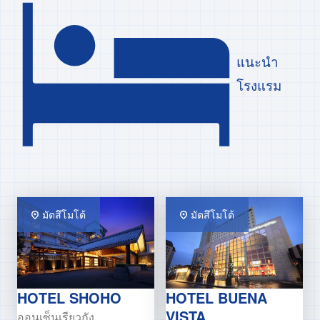
แนะนำ
โรงแรม
มัตสึโมโต้
มัตสึโมโต้
HOTEL SHOHO
HOTEL BUENA
VISTA
ออนเซ็นเรียวกัง