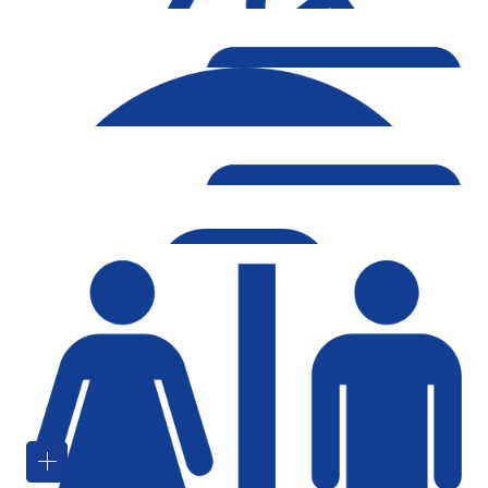
ข้อมูลสำคัญ
ปัญหาระหว่างทำการจองออนไลน์
จองตั๋ว / ยกเลิกตั๋ว / เปลี่ยนตั๋ว
วิธีการขึ้นรถบัส
อัพเดตตารางรถบัส
ตำแหน่งป้ายรถบัส
กระเป๋าสัมภาระ
สิ่งอำนวยความสะดวก