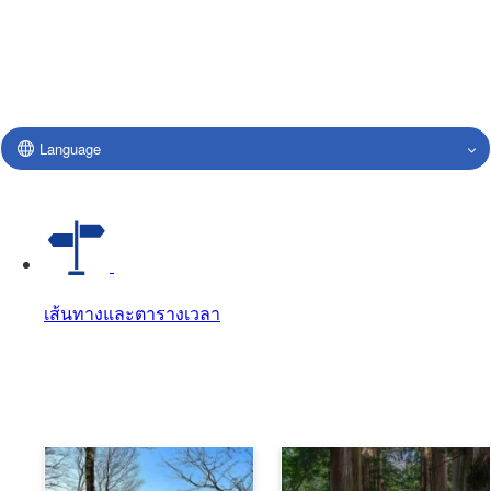
Language
เส้นทางและตารางเวลา
เส้นทางและตารางเวลา
เส้นทางและตารางเวลา Top