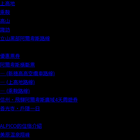
上高地
乘鞍
高山
諏訪
立山黑部阿爾卑斯路線
優惠票券
阿爾卑斯橫斷票
― (新穗高高空纜車路線)
― (上高地路線)
― (乘鞍路線)
信州‧飛驒阿爾卑斯廣域4天周遊券
善光寺‧戶隱一日
ALPICO的住宿介紹
美原温泉翔峰