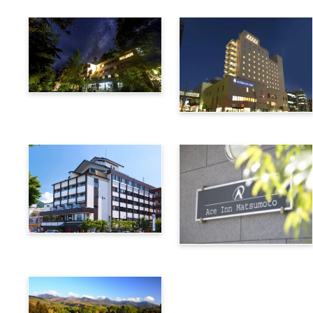
上高地綠明韋斯頓酒店
阿爾匹克廣場酒店
諏訪別邸 朱白
松本艾斯酒店