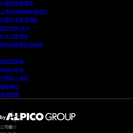
布維那美景酒店
上高地綠明韋斯頓酒店
阿爾匹克廣場酒店
諏訪別邸 朱白
松本艾斯酒店
蓼科高原鄉村俱樂部
旅遊部落格
包租計程車
白馬私人接送
最新資訊
常見問題
by
公司簡介