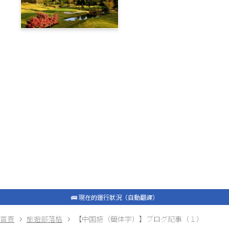
蓼科高原鄉村俱樂部
旅遊部落格
白馬私人接送
包租計程車
最新資訊
常問問題
🚌 現在的運行狀況（自動翻譯）
🚌 現在的運行狀況（自動翻譯）
首頁
旅遊部落格
【中国語（簡体字）】ブログ記事（１）