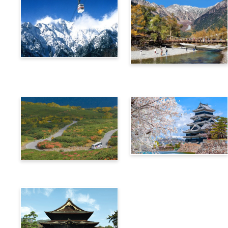
阿爾卑斯橫斷票 (新穗高高
阿爾卑斯橫斷票 (上高地路
空纜車路線)
線)
信州‧飛驒阿爾卑斯廣域4
阿爾卑斯橫斷票 (乘鞍路線)
天周遊券