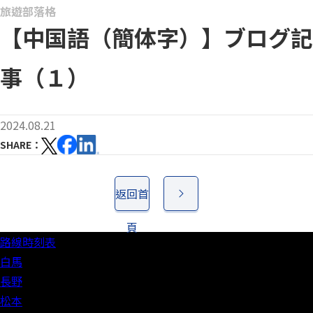
旅遊部落格
【中国語（簡体字）】ブログ記
事（１）
2024.08.21
SHARE
返回首
頁
路線時刻表
白馬
長野
松本