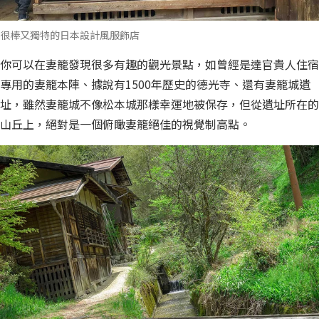
很棒又獨特的日本設計風服飾店
你可以在妻籠發現很多有趣的觀光景點，如曾經是達官貴人住宿
專用的妻籠本陣、據說有1500年歷史的德光寺、還有妻籠城遺
址，雖然妻籠城不像松本城那樣幸運地被保存，但從遺址所在的
山丘上，絕對是一個俯瞰妻籠絕佳的視覺制高點。