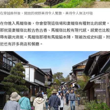
在穿越森林後，開放的視野美得令人驚艷、美得令人無法呼吸
在你進入馬籠宿後，你會發現這宿場和妻籠宿有種對比的感覺。
那就是妻籠宿比較古色古香、馬籠宿比較有現代感，感覺也比較
帶有觀光商氣。馬籠宿那裡有馬龍脇本陣，現被改成史料館，附
近也有許多商店和餐廳。