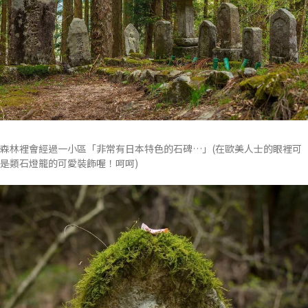
森林裡會經過一小區「非常有日本特色的石碑…」(在歐美人士的眼裡可
是類石燈籠的可愛裝飾喔！呵呵)