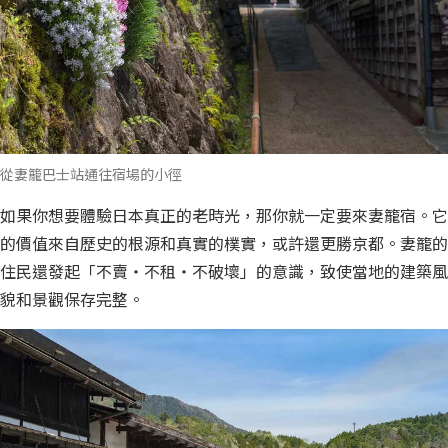
從妻籠巴士站通往宿場的小徑
如果你想要體驗日本真正的老時光，那你就一定要來妻籠宿。它
的價值來自歷史的根源和真實的樸實，或許還更勝京都。妻籠的
住民還發起「不賣・不租・不破壞」的意識，致使當地的建築風
貌和景觀保存完整。