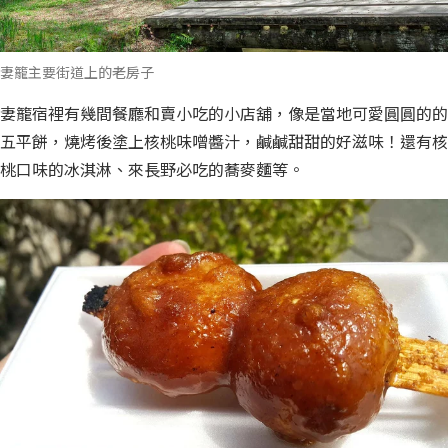
妻籠主要街道上的老房子
妻籠宿裡有幾間餐廳和賣小吃的小店舖，像是當地可愛圓圓的的
五平餅，燒烤後塗上核桃味噌醬汁，鹹鹹甜甜的好滋味！還有核
桃口味的冰淇淋、來長野必吃的蕎麥麵等。