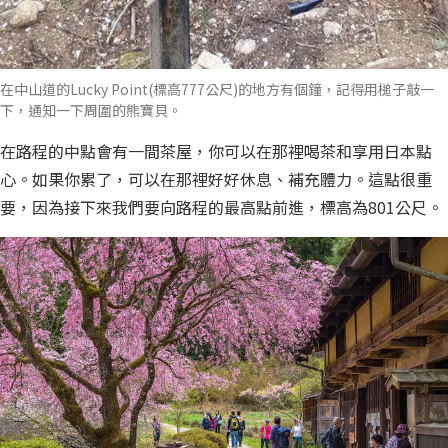
在中山道的Lucky Point(標高777公尺)的地方有個鐘，記得用槌子敲一
下，通知一下周圍的熊寶貝。
在路程的中點會有一間茶屋，你可以在那裡喝茶和享用日本點
心。如果你累了，可以在那裡好好休息、補充體力。這點很重
要，因為接下來我們要向路程的最高點前進，標高為801公尺。