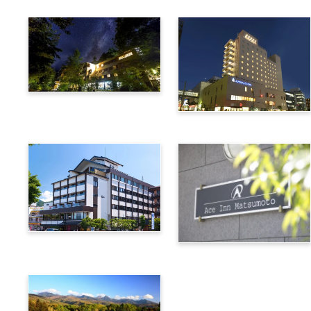
上高地綠明韋斯頓酒店
阿爾匹克廣場酒店
諏訪別邸 朱白
松本艾斯酒店