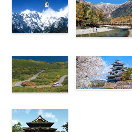
阿爾卑斯橫斷票 (新穗高高
阿爾卑斯橫斷票 (上高地路
空纜車路線)
線)
信州‧飛驒阿爾卑斯廣域4
阿爾卑斯橫斷票 (乘鞍路線)
天周遊券