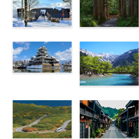
白馬
長野
松本
上高地