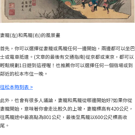
妻籠(左)和馬籠(右)的風景畫
首先，你可以選擇從妻籠或馬籠任何一邊開始，兩邊都可以坐巴
士或電車抵達。(文章的最後有交通指南)從京都或東京，都可以
輕鬆規劃1日遊到這裡喔！也推薦你可以選擇任何一個宿場或到
鄰近的松本市住一晚。
往松本時刻表 >
此外，也會有很多人議論，妻籠和馬籠從哪邊開始好?如果你從
妻籠開始，意味著你會走比較久的上坡，妻籠標高有420公尺，
往馬籠途中最高點為801公尺，最後至馬籠以600公尺標高收
尾。