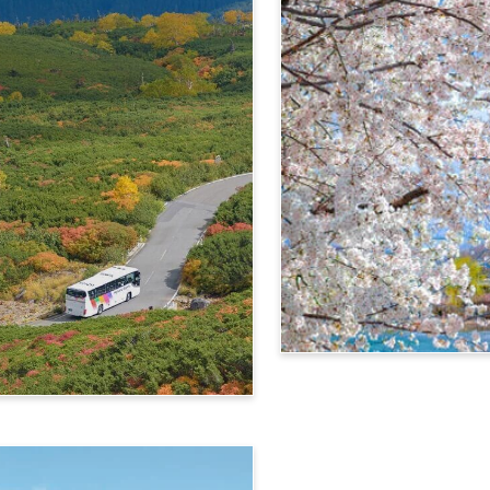
信州‧飛驒阿爾卑斯廣域4