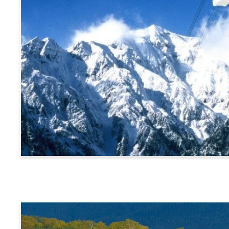
阿爾卑斯橫斷票 (新穗高高空纜車路線)