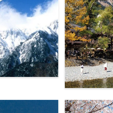
阿爾卑斯橫斷票 (上高地路