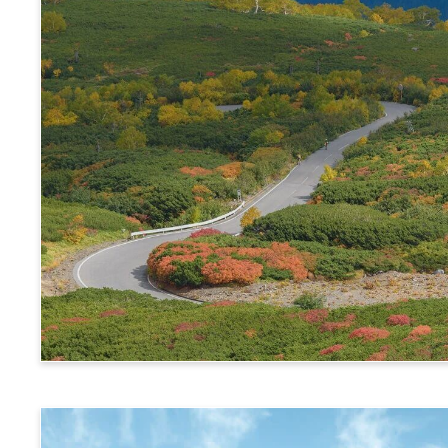
阿爾卑斯橫斷票 (乘鞍路線)