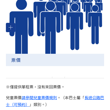
行李限制
巴士上設施
空位查詢
票價
新宿 ～ 白馬 / 栂池高原
成人
5,800～9,000 日元
※僅提供單程票，沒有來回票價。
兒童票價
請參閱兒童票價規則
。（本巴士屬「
長途公路巴
士（可預約）
」類別。）