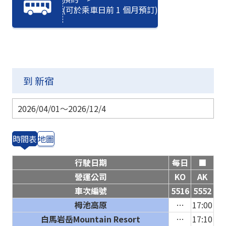
(可於乘車日前 1 個月預訂)
到 新宿
2026/04/01～2026/12/4
時間表
地圖
行駛日期
每日
■
營運公司
KO
AK
車次編號
5516
5552
栂池高原
…
17:00
白馬岩岳Mountain Resort
…
17:10