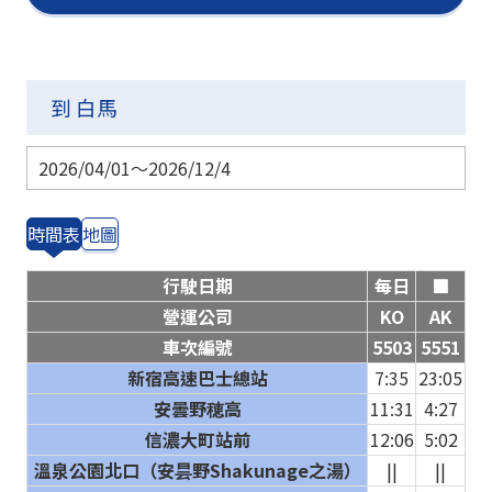
到 白馬
2026/04/01～2026/12/4
時間表
地圖
行駛日期
每日
■
營運公司
KO
AK
車次編號
5503
5551
新宿高速巴士總站
7:35
23:05
安曇野穂高
11:31
4:27
信濃大町站前
12:06
5:02
溫泉公園北口（安昙野Shakunage之湯）
||
||