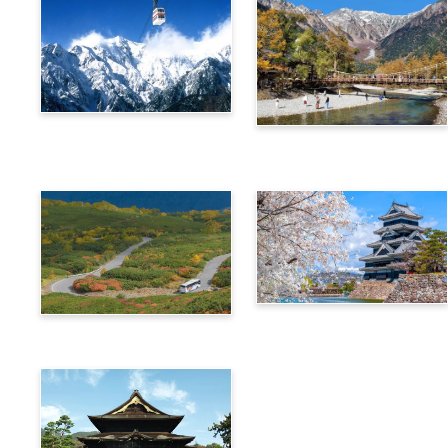
阿爾卑斯橫斷票 (新穗高高
阿爾卑斯橫斷票 (上高地路
空纜車路線)
線)
信州‧飛驒阿爾卑斯廣域4
阿爾卑斯橫斷票 (乘鞍路線)
天周遊券