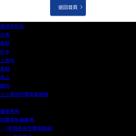
返回首頁
路線時刻表
白馬
長野
松本
上高地
乘鞍
高山
諏訪
立山黑部阿爾卑斯路線
優惠票券
阿爾卑斯橫斷票
― (新穗高高空纜車路線)