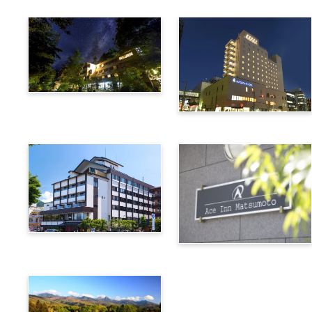
上高地綠明韋斯頓酒店
阿爾匹克廣場酒店
諏訪別邸 朱白
松本艾斯酒店