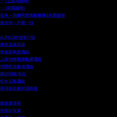
― (上高地路線)
― (乘鞍路線)
信州‧飛驒阿爾卑斯廣域4天周遊券
善光寺‧戶隱一日
ALPICO的住宿介紹
美原温泉翔峰
布維那美景酒店
上高地綠明韋斯頓酒店
阿爾匹克廣場酒店
諏訪別邸 朱白
松本艾斯酒店
蓼科高原鄉村俱樂部
旅遊部落格
包租計程車