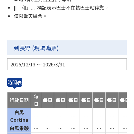
||「和」... 標記表示巴士不在該巴士站停靠。
僅限當天機票。
到長野 (
現場購票
)
2025/12/13 ～ 2026/3/31
時間表
每
行駛日期
每日
每日
每日
每日
每日
每日
每日
日
白馬
…
…
…
…
…
…
…
…
Cortina
白馬乘鞍
…
…
…
…
…
…
…
…