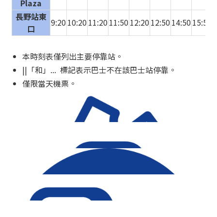
Plaza
長野站東
9:20
10:20
11:20
11:50
12:20
12:50
14:50
15:50
1
口
本時刻表僅列出主要停靠站。
||「和」... 標記表示巴士不在該巴士站停靠。
僅限當天機票。
車票資訊（冬季 ー 現場購票）
可預約的巴士資訊請參考此處（冬季） >
預約及購買車票