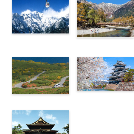
阿爾卑斯橫斷票 (新穗高高
阿爾卑斯橫斷票 (上高地路
空纜車路線)
線)
信州‧飛驒阿爾卑斯廣域4
阿爾卑斯橫斷票 (乘鞍路線)
天周遊券