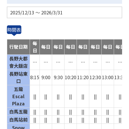
2025/12/13 ～ 2026/3/31
時間表
每
行駛日期
每日
每日
每日
每日
每日
每日
每日
日
長野大都
…
…
…
…
…
…
…
…
會大飯店
長野站東
8:15
9:00
9:30
10:20
11:20
12:30
13:00
13:30
1
口
五龍
Escal
||
||
||
||
||
||
||
||
Plaza
白馬五龍
||
||
||
||
||
||
||
||
白馬站前
||
||
||
||
||
||
||
||
Snow