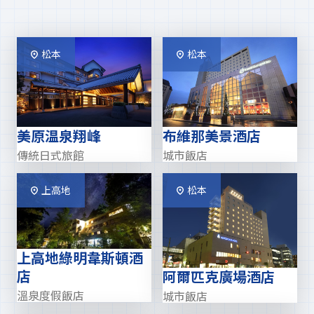
松本
松本
美原温泉翔峰
布維那美景酒店
傳統日式旅館
城市飯店
上高地
松本
上高地綠明韋斯頓酒
店
阿爾匹克廣場酒店
溫泉度假飯店
城市飯店