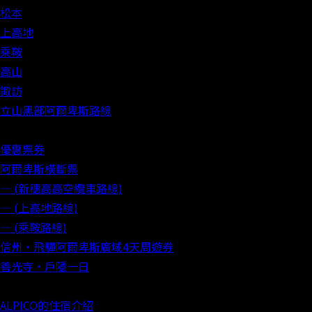
松本
上高地
乘鞍
高山
諏訪
立山黑部阿爾卑斯路線
優惠票券
阿爾卑斯橫斷票
― (新穗高高空纜車路線)
― (上高地路線)
― (乘鞍路線)
信州‧飛驒阿爾卑斯廣域4天周遊券
善光寺‧戶隱一日
ALPICO的住宿介紹