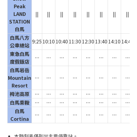
Peak
LAND
||
||
||
||
||
||
||
||
STATION
白馬
白馬八方
9:25
10:10
10:40
11:30
12:30
13:40
14:10
14:40
1
公車總站
東急白馬
…
…
…
…
…
…
…
…
度假飯店
白馬岩岳
Mountain
…
…
…
…
…
…
…
…
Resort
栂池高原
…
…
…
…
…
…
…
…
白馬乘鞍
…
…
…
…
…
…
…
…
白馬
…
…
…
…
…
…
…
…
Cortina
本時刻表僅列出主要停靠站。