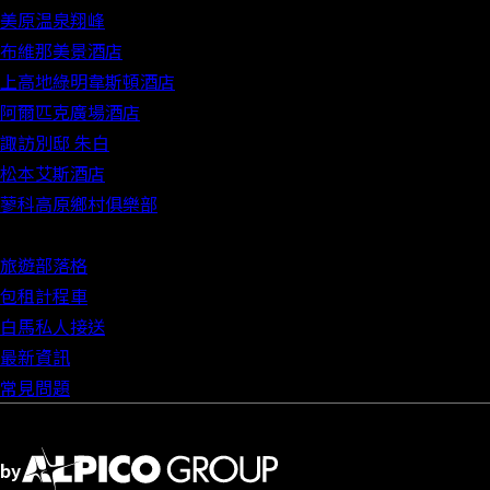
美原温泉翔峰
布維那美景酒店
上高地綠明韋斯頓酒店
阿爾匹克廣場酒店
諏訪別邸 朱白
松本艾斯酒店
蓼科高原鄉村俱樂部
旅遊部落格
包租計程車
白馬私人接送
最新資訊
常見問題
by