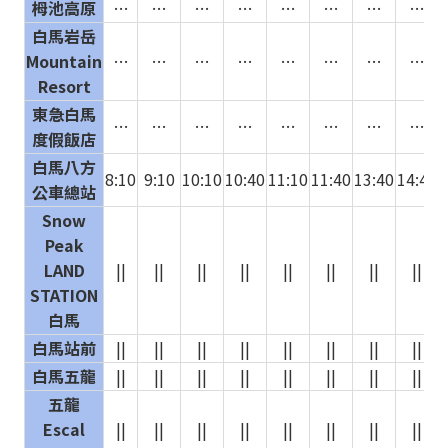
栂池高原
…
…
…
…
…
…
…
…
白馬岩岳
Mountain
…
…
…
…
…
…
…
…
Resort
東急白馬
…
…
…
…
…
…
…
…
度假飯店
白馬八方
8:10
9:10
10:10
10:40
11:10
11:40
13:40
14:40
1
公車總站
Snow
Peak
LAND
||
||
||
||
||
||
||
||
STATION
白馬
白馬站前
||
||
||
||
||
||
||
||
白馬五龍
||
||
||
||
||
||
||
||
五龍
Escal
||
||
||
||
||
||
||
||