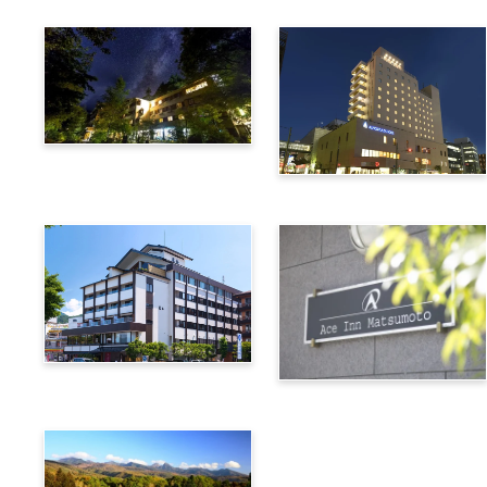
上高地綠明韋斯頓酒店
阿爾匹克廣場酒店
諏訪別邸 朱白
松本艾斯酒店