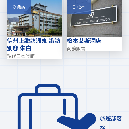
諏訪
松本
信州上諏訪溫泉 諏訪
松本艾斯酒店
別邸 朱白
商務飯店
現代日本旅館
旅遊部落
格