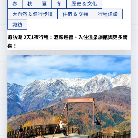
春
秋
夏
冬
歷史 & 文化
大自然 & 健行步道
住宿 & 交通
行程建議
諏訪
諏訪湖 2天1夜行程：酒廠巡禮、入住溫泉旅館與更多驚
喜！