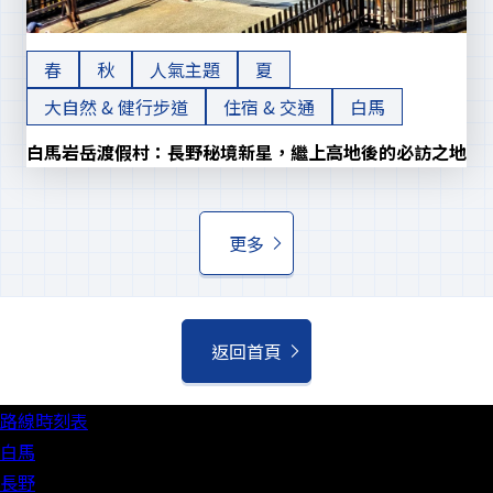
春
秋
人氣主題
夏
大自然 & 健行步道
住宿 & 交通
白馬
白馬岩岳渡假村：長野秘境新星，繼上高地後的必訪之地
更多
返回首頁
路線時刻表
白馬
長野