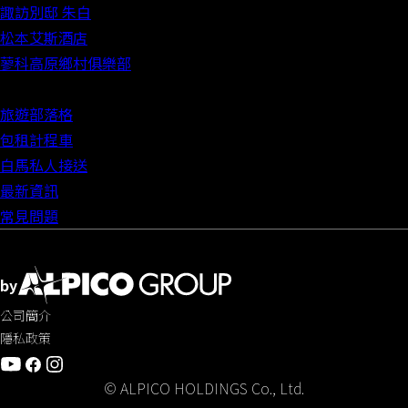
諏訪別邸 朱白
松本艾斯酒店
蓼科高原鄉村俱樂部
旅遊部落格
包租計程車
白馬私人接送
最新資訊
常見問題
by
公司簡介
隱私政策
© ALPICO HOLDINGS Co., Ltd.