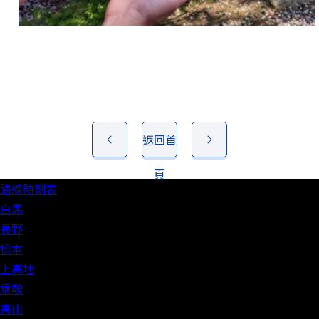
返回首
頁
路線時刻表
白馬
長野
松本
上高地
乘鞍
高山