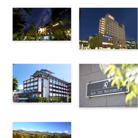
上高地綠明韋斯頓酒店
阿爾匹克廣場酒店
諏訪別邸 朱白
松本艾斯酒店