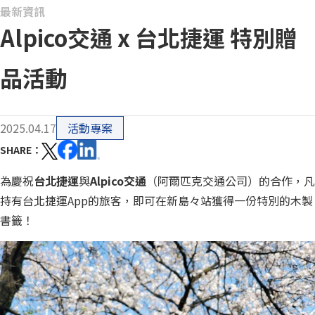
最新資訊
Alpico交通 x 台北捷運 特別贈
品活動
2025.04.17
活動專案
SHARE
為慶祝
台北捷運
與
Alpico交通
（阿爾匹克交通公司）
的合作，凡
持有台北捷運App的旅客，即可在
新島々站
獲得一份特別的木製
書籤！