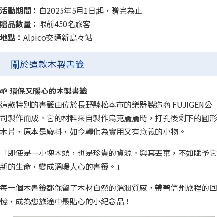
活動期間：
自2025年5月1日起，贈完為止
贈品數量：
限前450名旅客
地點：
Alpico交通新島々站
關於這款木製書籤
🌱 環保又暖心的木製書籤
這款特別的書籤由位於長野縣松本市的樂器製造商 FUJIGEN公
司製作而成。它的材料來自製作烏克麗麗時，打孔後剩下的圓形
木片，原本是廢料，如今轉化為實用又有意義的小物。
「即使是一小塊木頭，也是珍貴的資源。與其丟棄，不如賦予它
新的生命，變成溫暖人心的書籤。」
每一個木書籤都保留了木材自然的溫潤質感，帶著信州旅程的回
憶，成為您旅途中最貼心的小紀念品！