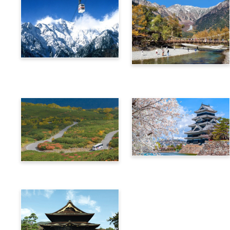
阿爾卑斯橫斷票 (新穗高高
阿爾卑斯橫斷票 (上高地路
空纜車路線)
線)
信州‧飛驒阿爾卑斯廣域4
阿爾卑斯橫斷票 (乘鞍路線)
天周遊券