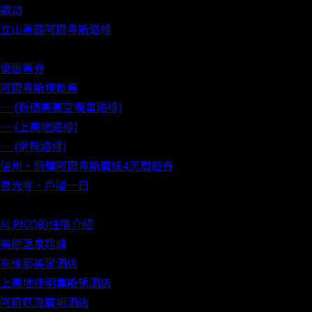
諏訪
立山黑部阿爾卑斯路線
優惠票券
阿爾卑斯橫斷票
― (新穗高高空纜車路線)
― (上高地路線)
― (乘鞍路線)
信州‧飛驒阿爾卑斯廣域4天周遊券
善光寺‧戶隱一日
ALPICO的住宿介紹
美原温泉翔峰
布維那美景酒店
上高地綠明韋斯頓酒店
阿爾匹克廣場酒店