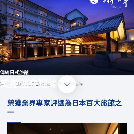
傳統日式旅館
美原溫泉翔峰
首頁
ALPICO的住宿介紹
美原温泉翔峰
榮獲業界專家評選為日本百大旅館之
一