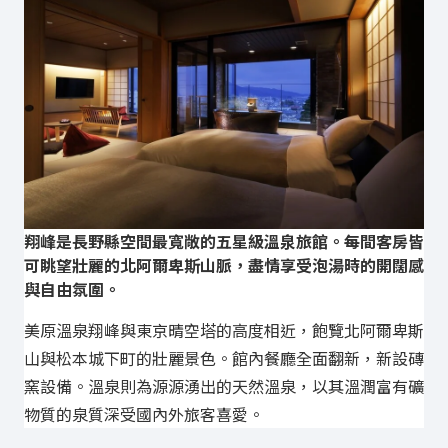
翔峰是長野縣空間最寬敞的五星級溫泉旅館。每間客房皆
可眺望壯麗的北阿爾卑斯山脈，盡情享受泡湯時的開闊感
與自由氛圍。
美原溫泉翔峰與東京晴空塔的高度相近，飽覽北阿爾卑斯
山與松本城下町的壯麗景色。館內餐廳全面翻新，新設磚
窯設備。溫泉則為源源湧出的天然溫泉，以其溫潤富有礦
物質的泉質深受國內外旅客喜愛。