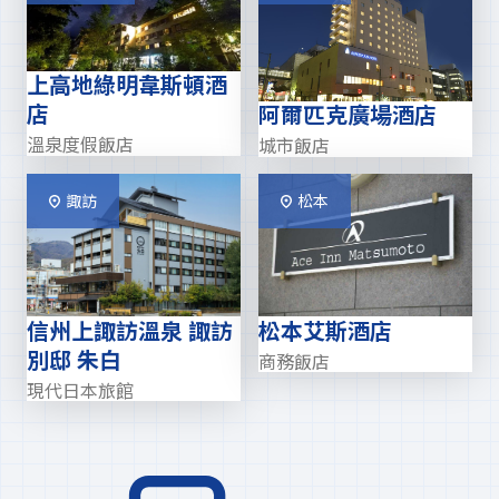
上高地綠明韋斯頓酒
店
阿爾匹克廣場酒店
溫泉度假飯店
城市飯店
諏訪
松本
信州上諏訪溫泉 諏訪
松本艾斯酒店
別邸 朱白
商務飯店
現代日本旅館