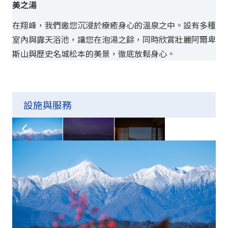
美之湯
束
在翔峰，我們邀您沉浸於療癒身心的溫泉之中。設有多種
設
室內與露天浴池，讓您在泡湯之餘，同時欣賞壯麗阿爾卑
四
斯山與歷史名城松本的美景，徹底放鬆身心。
細
設施與服務