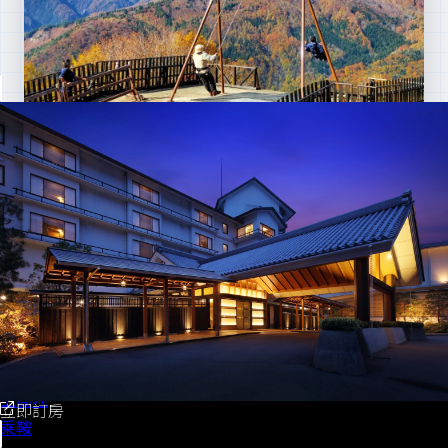
春
秋
人氣主題
夏
大自然 & 健行步道
住宿 & 交通
白馬
白馬岩岳渡假村：長野秘境新星，繼上高地後的必訪之地
路線時刻表
白馬
長野
松本
上高地
立即訂房
乘鞍