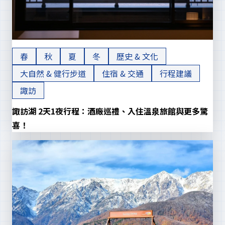
春
秋
夏
冬
歷史 & 文化
大自然 & 健行步道
住宿 & 交通
行程建議
諏訪
諏訪湖 2天1夜行程：酒廠巡禮、入住溫泉旅館與更多驚
喜！