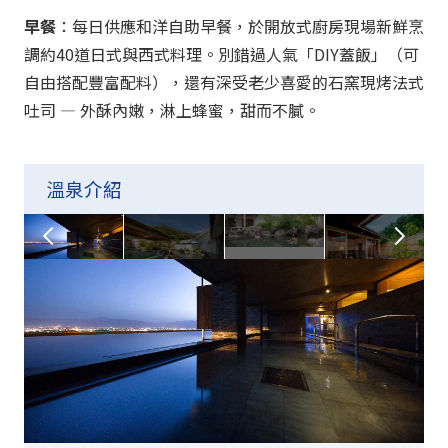
早餐
：每日供應和洋自助早餐，於開放式廚房現場新鮮烹
調約40道日式與西式料理。別錯過人氣「
DIY
蓋飯」（可
自由搭配豐富配料），還有深受老少喜愛的石窯現烤法式
吐司 — 外酥內嫩，淋上蜂蜜，甜而不膩。
溫泉介紹