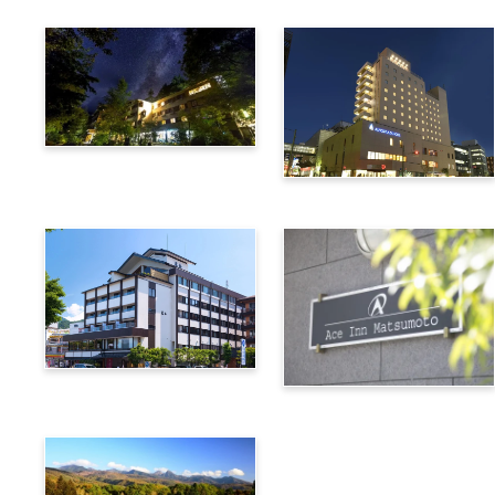
上高地綠明韋斯頓酒店
阿爾匹克廣場酒店
諏訪別邸 朱白
松本艾斯酒店