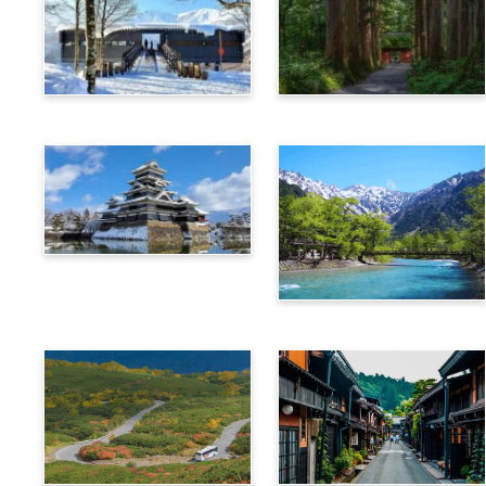
白馬
長野
松本
上高地