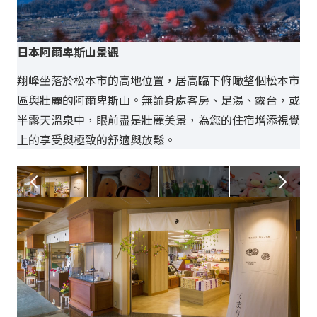
日本阿爾卑斯山景觀
日
翔峰坐落於松本市的高地位置，居高臨下俯瞰整個松本市
翔
區與壯麗的阿爾卑斯山。無論身處客房、足湯、露台，或
區
半露天溫泉中，眼前盡是壯麗美景，為您的住宿增添視覺
半
上的享受與極致的舒適與放鬆。
上