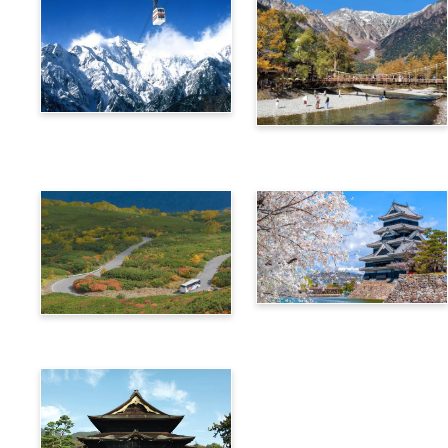
阿爾卑斯橫斷票 (新穗高高
阿爾卑斯橫斷票 (上高地路
空纜車路線)
線)
信州‧飛驒阿爾卑斯廣域4
阿爾卑斯橫斷票 (乘鞍路線)
天周遊券